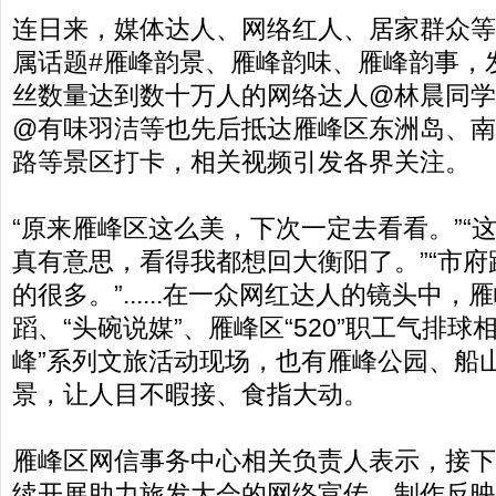
连日来，媒体达人、网络红人、居家群众等
属话题#雁峰韵景、雁峰韵味、雁峰韵事，
丝数量达到数十万人的网络达人@林晨同学
@有味羽洁等也先后抵达雁峰区东洲岛、南
路等景区打卡，相关视频引发各界关注。
“原来雁峰区这么美，下次一定去看看。”“
真有意思，看得我都想回大衡阳了。”“市
的很多。”......在一众网红达人的镜头中
蹈、“头碗说媒”、雁峰区“520”职工气排球
峰”系列文旅活动现场，也有雁峰公园、船
景，让人目不暇接、食指大动。
雁峰区网信事务中心相关负责人表示，接下
续开展助力旅发大会的网络宣传，制作反映