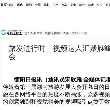
首页
┊
衡阳
┊
国内
┊
国际
┊
专题
┊
视频
┊
房产
┊
汽车
┊
美食
┊
就业
┊
健康
┊
交友
┊
财
您所在的位置：
衡阳全搜索
>
首页
>
文旅
> 正文
旅发进行时丨视频达人汇聚雁
会
衡阳日报讯（通讯员宋欣雅 全媒体记
伴随着第三届湖南旅游发展大会开幕日的日
旅在各网络平台的热度不断高涨，众多视频
的创意独到和视觉精美的视频吸引点赞无数