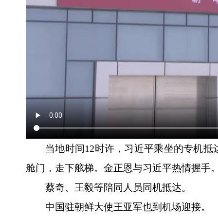
当地时间12时许，习近平乘坐的专机
舱门，走下舷梯。金正恩与习近平热情握手
蔡奇、王毅等陪同人员同机抵达。
中国驻朝鲜大使王亚军也到机场迎接。