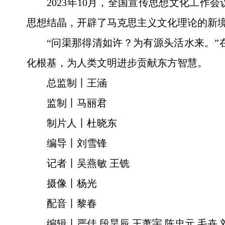
2023年10月，全国宣传思想文化工
思想结晶，开辟了马克思主义文化理论的新
“问渠那得清如许？为有源头活水来。
化根基，为人类文明进步贡献东方智慧。
总监制丨王涵
监制丨马丽君
制片人丨杜晓东
编导丨刘雪锋
记者丨吴燕敏 王铣
摄像丨杨光
配音丨黎春
编辑丨严佳 段昊辰 王萧宇 陈忠元 毛卉 