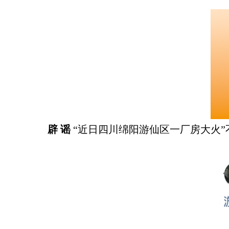
辟 谣
“近日四川绵阳游仙区一厂房大火”