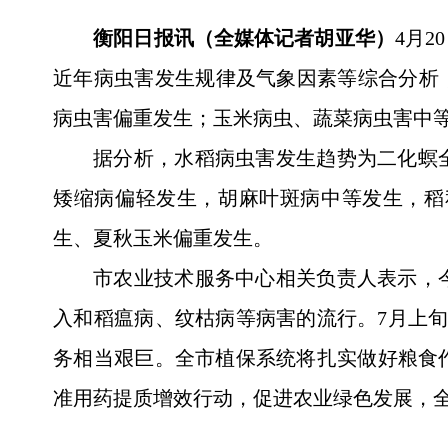
衡阳日报讯（全媒体记者胡亚华）
4月
近年病虫害发生规律及气象因素等综合分析
病虫害偏重发生；玉米病虫、蔬菜病虫害中
据分析，水稻病虫害发生趋势为二化螟
矮缩病偏轻发生，胡麻叶斑病中等发生，稻
生、夏秋玉米偏重发生。
市农业技术服务中心相关负责人表示，今
入和稻瘟病、纹枯病等病害的流行。7月上
务相当艰巨。全市植保系统将扎实做好粮食
准用药提质增效行动，促进农业绿色发展，