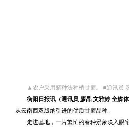
▲农户采用躺种法种植甘蔗。 ■通讯员 廖
衡阳日报讯（通讯员 廖晶 文雅婷 全媒
从云南西双版纳引进的优质甘蔗品种。
走进基地，一片繁忙的春种景象映入眼