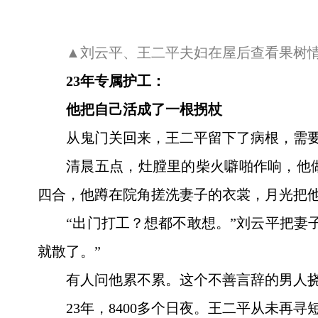
▲刘云平、王二平夫妇在屋后查看果树
23年专属护工：
他把自己活成了一根拐杖
从鬼门关回来，王二平留下了病根，需要
清晨五点，灶膛里的柴火噼啪作响，他
四合，他蹲在院角搓洗妻子的衣裳，月光把
“出门打工？想都不敢想。”刘云平把妻
就散了。”
有人问他累不累。这个不善言辞的男人挠
23年，8400多个日夜。王二平从未再