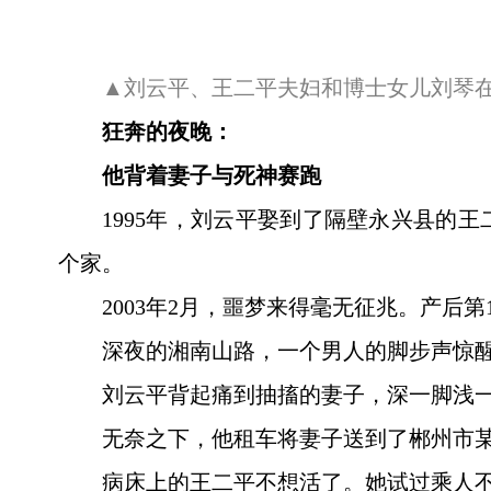
▲刘云平、王二平夫妇和博士女儿刘琴
狂奔的夜晚：
他背着妻子与死神赛跑
1995年，刘云平娶到了隔壁永兴县的
个家。
2003年2月，噩梦来得毫无征兆。产后
深夜的湘南山路，一个男人的脚步声惊
刘云平背起痛到抽搐的妻子，深一脚浅
无奈之下，他租车将妻子送到了郴州市
病床上的王二平不想活了。她试过乘人不