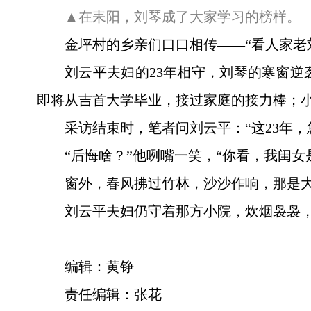
▲在耒阳，刘琴成了大家学习的榜样。
金坪村的乡亲们口口相传——“看人家老
刘云平夫妇的23年相守，刘琴的寒窗
即将从吉首大学毕业，接过家庭的接力棒；小
采访结束时，笔者问刘云平：“这23年，
“后悔啥？”他咧嘴一笑，“你看，我闺
窗外，春风拂过竹林，沙沙作响，那是
刘云平夫妇仍守着那方小院，炊烟袅袅
编辑：黄铮
责任编辑：张花