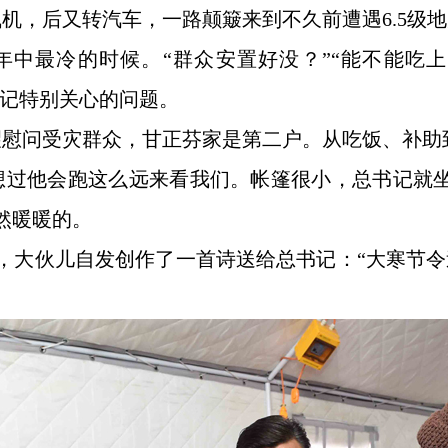
乘飞机，后又转汽车，一路颠簸来到不久前遭遇6.5
中最冷的时候。“群众安置好没？”“能不能吃上
书记特别关心的问题。
望慰问受灾群众，甘正芬家是第二户。从吃饭、补助
想过他会跑这么远来看我们。帐篷很小，总书记就
然暖暖的。
，大伙儿自发创作了一首诗送给总书记：“大寒节