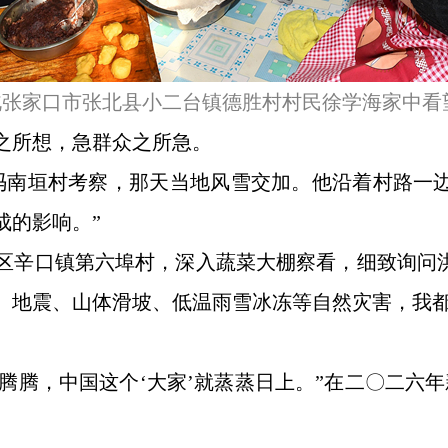
在河北张家口市张北县小二台镇德胜村村民徐学海家中看
之所想，急群众之所急。
霍州冯南垣村考察，那天当地风雪交加。他沿着村路
成的影响。”
西青区辛口镇第六埠村，深入蔬菜大棚察看，细致询问
、地震、山体滑坡、低温雨雪冰冻等自然灾害，我都
气腾腾，中国这个‘大家’就蒸蒸日上。”在二〇二