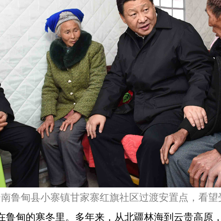
来到云南鲁甸县小寨镇甘家寨红旗社区过渡安置点，看
在鲁甸的寒冬里。多年来，从北疆林海到云贵高原