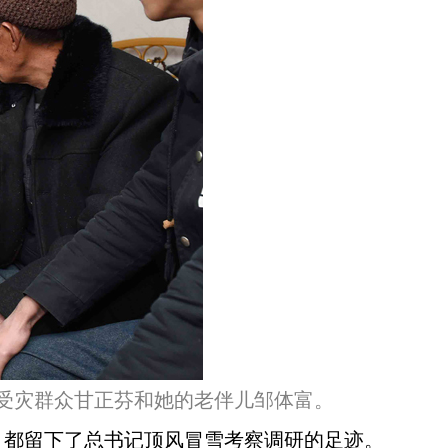
望受灾群众甘正芬和她的老伴儿邹体富。
，都留下了总书记顶风冒雪考察调研的足迹。