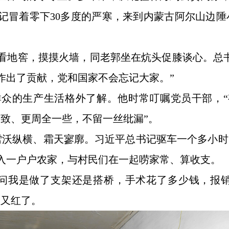
总书记冒着零下30多度的严寒，来到内蒙古阿尔山边
看地窖，摸摸火墙，同老郭坐在炕头促膝谈心。总
作出了贡献，党和国家不会忘记大家。”
众的生产生活格外了解。他时常叮嘱党员干部，“
致、更周全一些，不留一丝纰漏”。
草原雪沃纵横、霜天寥廓。习近平总书记驱车一个多
入一户户农家，与村民们在一起唠家常、算收支。
就问我是做了支架还是搭桥，手术花了多少钱，报
眶又红了。