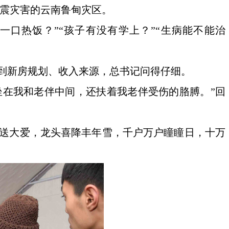
级地震灾害的云南鲁甸灾区。
一口热饭？”“孩子有没有学上？”“生病能不能治
到新房规划、收入来源，总书记问得仔细。
坐在我和老伴中间，还扶着我老伴受伤的胳膊。”回
令送大爱，龙头喜降丰年雪，千户万户瞳瞳日，十万