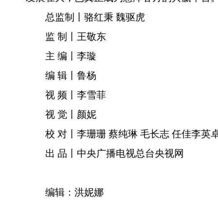
总监制丨骆红秉 魏驱虎
监 制丨王敬东
主 编丨李璇
编 辑丨鲁杨
视 频丨李雪菲
视 觉丨颜妮
校 对丨李珊珊 蔡纯琳 毛长志 任佳李英
出 品丨中央广播电视总台央视网
编辑：洪妮娜