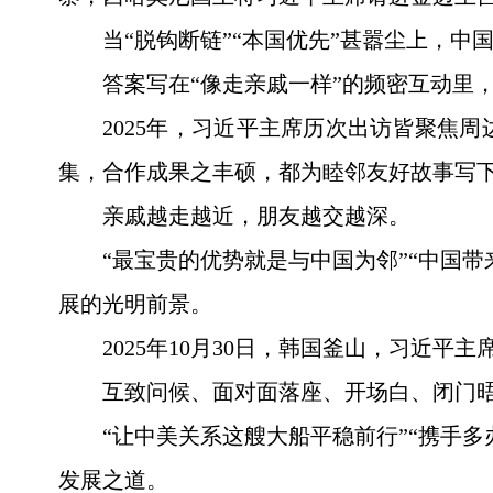
当“脱钩断链”“本国优先”甚嚣尘上，
答案写在“像走亲戚一样”的频密互动里
2025年，习近平主席历次出访皆聚焦
集，合作成果之丰硕，都为睦邻友好故事写
亲戚越走越近，朋友越交越深。
“最宝贵的优势就是与中国为邻”“中国
展的光明前景。
2025年10月30日，韩国釜山，习近
互致问候、面对面落座、开场白、闭门晤
“让中美关系这艘大船平稳前行”“携手
发展之道。