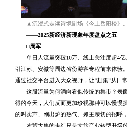
▲沉浸式走读诗境剧场《今上岳阳楼》
——2025新经济新现象年度盘点之五
□周军
单日人流量突破10万、线上关注度超4
引江苏、安徽等周边省份游客专程前来体验
通过社交平台进入大众视野，让“赶集”从日
这股流量为何涌向看似传统的集市？表面
得的今天，人们反而更加珍视那种可以慢慢
的叫卖声、刚出炉的热气、摊主亲切的招呼
农贸大集的走红只是文旅产业转型升级的