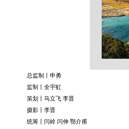
总监制丨申勇
监制丨全宇虹
策划丨马立飞 李晋
摄影丨李晋
统筹丨闫岭 闫伸 鄂介甫