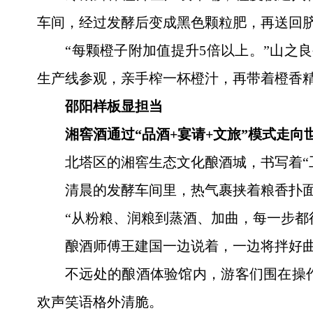
车间，经过发酵后变成黑色颗粒肥，再送回
“每颗橙子附加值提升5倍以上。”山之
生产线参观，亲手榨一杯橙汁，再带着橙香精
邵阳样板显担当
湘窖酒通过“品酒+宴请+文旅”模式走向
北塔区的湘窖生态文化酿酒城，书写着“
清晨的发酵车间里，热气裹挟着粮香扑
“从粉粮、润粮到蒸酒、加曲，每一步都
酿酒师傅王建国一边说着，一边将拌好
不远处的酿酒体验馆内，游客们围在操
欢声笑语格外清脆。