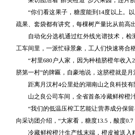
采访团沿着“醉美橙道”步入果园，连片
“你们看这果子，糖度能到14度以上。
疏果、套袋都有讲究，每棵树产量比从前高
自动化分选机通过红外线光谱技术，检
工车间里，一派忙碌景象，工人们快速将合格
“村里680户人家，因为种植脐橙年收入2
脐第一村”的牌匾，自豪地说，这脐橙就是月
距离月汉村4公里处的湖南山之良科技有
山之良公司车间，全省首条冷藏鲜榨橙
“我们的低温压榨工艺能让营养成分保留
向采访团介绍，“大家看，糖度13.5，酸度0
冷藏鲜榨橙汁生产线末端，橙皮被送入