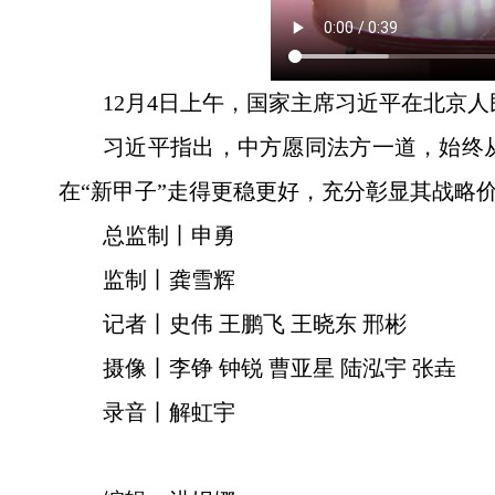
12月4日上午，国家主席习近平在北京
习近平指出，中方愿同法方一道，始终
在“新甲子”走得更稳更好，充分彰显其战略
总监制丨申勇
监制丨龚雪辉
记者丨史伟 王鹏飞 王晓东 邢彬
摄像丨李铮 钟锐 曹亚星 陆泓宇 张垚
录音丨解虹宇