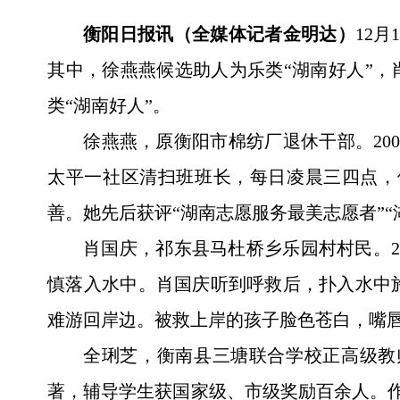
衡阳日报讯（全媒体记者金明达）
12
其中，徐燕燕候选助人为乐类“湖南好人”，
类“湖南好人”。
徐燕燕，原衡阳市棉纺厂退休干部。20
太平一社区清扫班班长，每日凌晨三四点，
善。她先后获评“湖南志愿服务最美志愿者”“
肖国庆，祁东县马杜桥乡乐园村村民。2
慎落入水中。肖国庆听到呼救后，扑入水中
难游回岸边。被救上岸的孩子脸色苍白，嘴
全琍芝，衡南县三塘联合学校正高级教
著，辅导学生获国家级、市级奖励百余人。作为