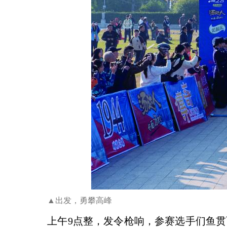
▲出发，勇攀高峰
上午9点整，发令枪响，参赛选手们鱼贯