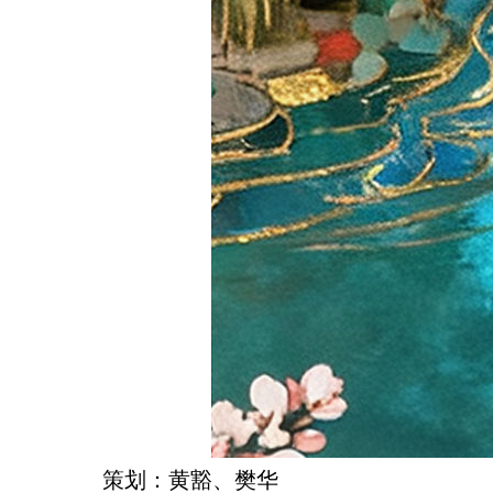
策划：黄豁、樊华