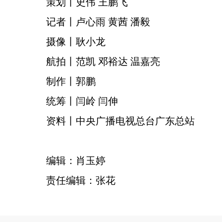
策划丨史伟 王鹏飞
记者丨卢心雨 黄茜 潘毅
摄像丨耿小龙
航拍丨范凯 邓裕达 温嘉亮
制作丨郭鹏
统筹丨闫岭 闫伸
资料丨中央广播电视总台广东总站
编辑：肖玉婷
责任编辑：张花