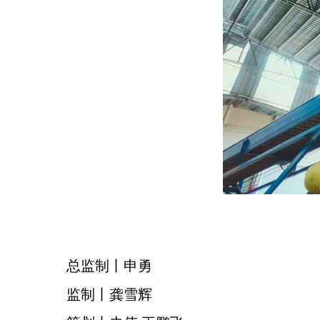
总监制丨申勇
监制丨龚雪辉