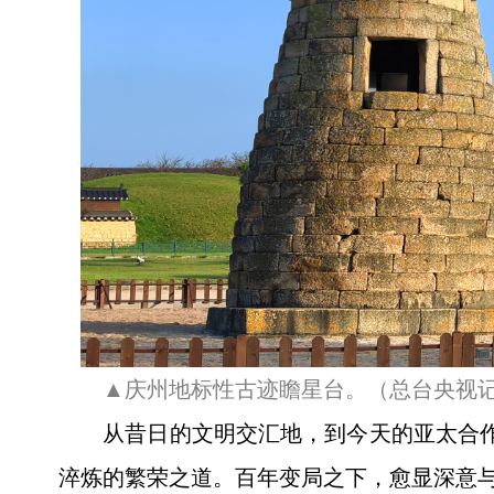
▲庆州地标性古迹瞻星台。（总台央视
从昔日的文明交汇地，到今天的亚太合作
淬炼的繁荣之道。百年变局之下，愈显深意