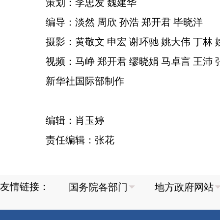
策划：李忠发 魏建华
编导：淡然 周欣 孙浩 郑开君 毕晓洋
摄影：黄敬文 申宏 谢环驰 姚大伟 丁林 
视频：马峥 郑开君 缪晓娟 马卓言 王沛 
新华社国际部制作
编辑：肖玉婷
责任编辑：张花
友情链接：