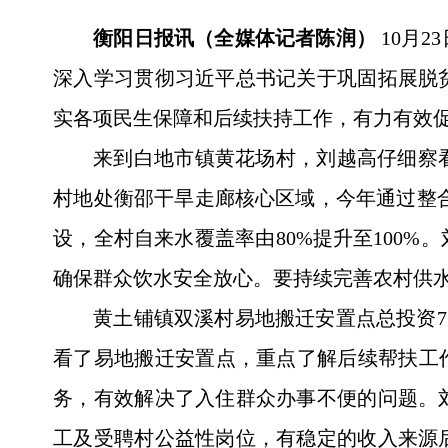
衡阳日报讯（全媒体记者陈润）
10月
深入学习贯彻习近平总书记关于巩固拓展脱
实各项民生保障和后续扶持工作，有力有效
来到白地市镇黄花场村，刘越高仔细察
村地处衡邵干旱走廊核心区域，今年通过整合
设，全村自来水覆盖率由80%提升至100
确保群众饮水安全放心。要持续完善农村供
黄土铺镇双溪村易地搬迁安置点总投资7
看了易地搬迁安置点，重点了解后续帮扶工
务，有效解决了入住群众办事不便的问题。
工及受聘村公益性岗位，有稳定的收入来源