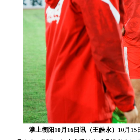
掌上衡阳10月16日讯（王皓永）
10月