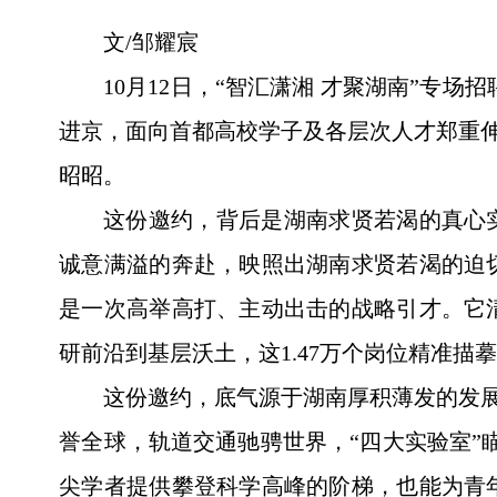
文/邹耀宸
10月12日，“智汇潇湘 才聚湖南”专
进京，面向首都高校学子及各层次人才郑重伸
昭昭。
这份邀约，背后是湖南求贤若渴的真心
诚意满溢的奔赴，映照出湖南求贤若渴的迫
是一次高举高打、主动出击的战略引才。它
研前沿到基层沃土，这1.47万个岗位精准描
这份邀约，底气源于湖南厚积薄发的发展
誉全球，轨道交通驰骋世界，“四大实验室”
尖学者提供攀登科学高峰的阶梯，也能为青