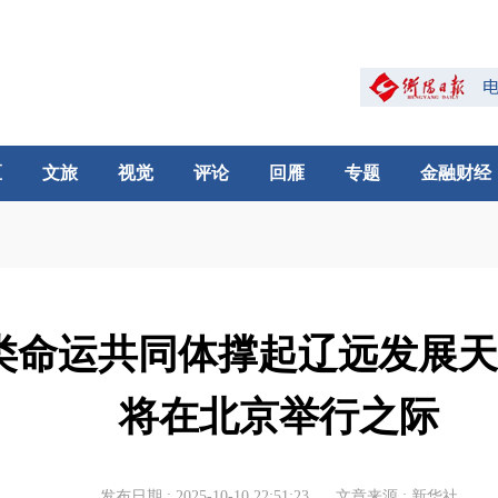
区
文旅
视觉
评论
回雁
专题
金融财经
类命运共同体撑起辽远发展
将在北京举行之际
发布日期 : 2025-10-10 22:51:23
文章来源 : 新华社