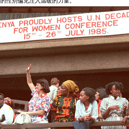
越的性别偏见注入温暖的力量。