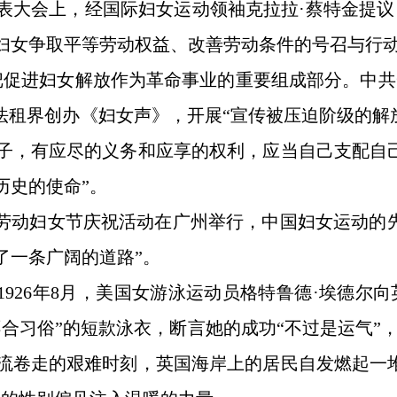
代表大会上，经国际妇女运动领袖克拉拉·蔡特金提
妇女争取平等劳动权益、改善劳动条件的号召与行
便把促进妇女解放作为革命事业的重要组成部分。中
法租界创办《妇女声》，开展“宣传被压迫阶级的解
子，有应尽的义务和应享的权利，应当自己支配自
历史的使命”。
”国际劳动妇女节庆祝活动在广州举行，中国妇女运动
了一条广阔的道路”。
1926年8月，美国女游泳运动员格特鲁德·埃德
合习俗”的短款泳衣，断言她的成功“不过是运气”
流卷走的艰难时刻，英国海岸上的居民自发燃起一