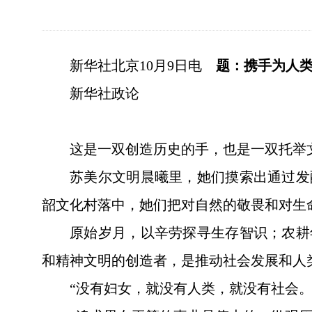
新华社北京10月9日电
题：携手为人
新华社政论
这是一双创造历史的手，也是一双托举
苏美尔文明晨曦里，她们摸索出通过发
韶文化村落中，她们把对自然的敬畏和对生
原始岁月，以辛劳探寻生存智识；农耕
和精神文明的创造者，是推动社会发展和人
“没有妇女，就没有人类，就没有社会。