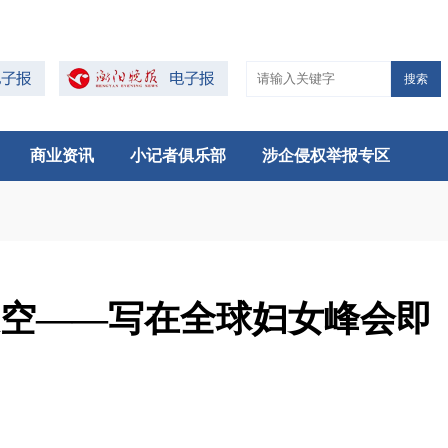
搜索
商业资讯
小记者俱乐部
涉企侵权举报专区
天空——写在全球妇女峰会即