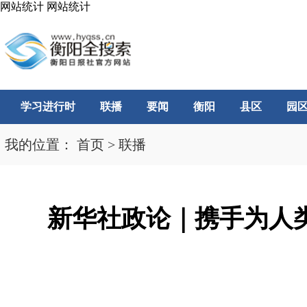
网站统计
网站统计
学习进行时
联播
要闻
衡阳
县区
园
我的位置：
首页
>
联播
新华社政论｜携手为人