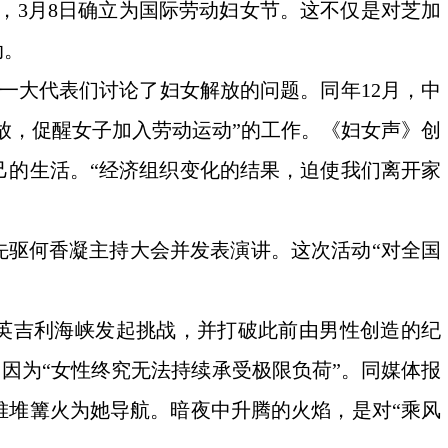
议，3月8日确立为国际劳动妇女节。这不仅是对芝加
动。
共一大代表们讨论了妇女解放的问题。同年12月，中
放，促醒女子加入劳动运动”的工作。《妇女声》创
己的生活。“经济组织变化的结果，迫使我们离开家
的先驱何香凝主持大会并发表演讲。这次活动“对全国
尔向英吉利海峡发起挑战，并打破此前由男性创造的纪
，因为“女性终究无法持续承受极限负荷”。同媒体报
堆堆篝火为她导航。暗夜中升腾的火焰，是对“乘风