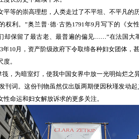
女平等的崇高理想，人类走过了不平坦、不平凡的
的权利。”奥兰普·德·古热1791年9月写下的《
们却保留了最古老、最普遍的偏见……”在法国大
793年10月，资产阶级政府下令取缔各种妇女团体
尺度。
津筏，为暗室灯，使我中国女界中放一光明灿烂之
》的发刊词。这份刊物虽然仅出版两期便因秋瑾发动
女性命运和妇女解放诉求的更多关注。