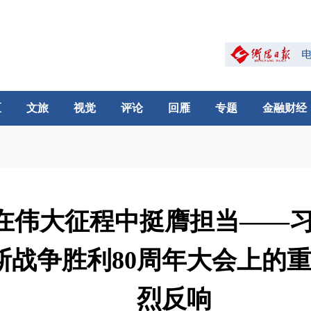
区
文旅
视觉
评论
回雁
专题
金融财经
 在伟大征程中挺膺担当——
斯战争胜利80周年大会上的
烈反响