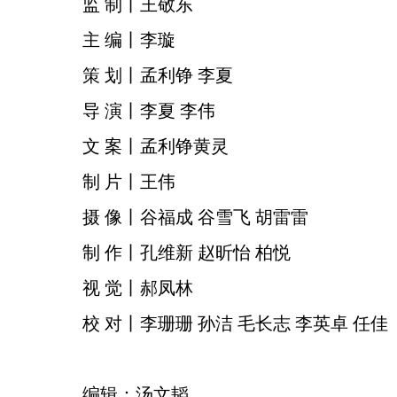
监 制丨王敬东
主 编丨李璇
策 划丨孟利铮 李夏
导 演丨李夏 李伟
文 案丨孟利铮黄灵
制 片丨王伟
摄 像丨谷福成 谷雪飞 胡雷雷
制 作丨孔维新 赵昕怡 柏悦
视 觉丨郝凤林
校 对丨李珊珊 孙洁 毛长志 李英卓 任佳
编辑：汤文韬