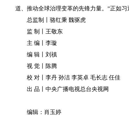
道、推动全球治理变革的先锋力量。”正如
总监制丨骆红秉 魏驱虎
监 制丨王敬东
主 编丨李璇
编 辑丨刘禛
视 觉丨陈腾
校 对丨李丹 孙洁 李英卓 毛长志 任佳
出 品丨中央广播电视总台央视网
编辑：肖玉婷