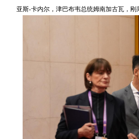
亚斯-卡内尔，津巴布韦总统姆南加古瓦，刚