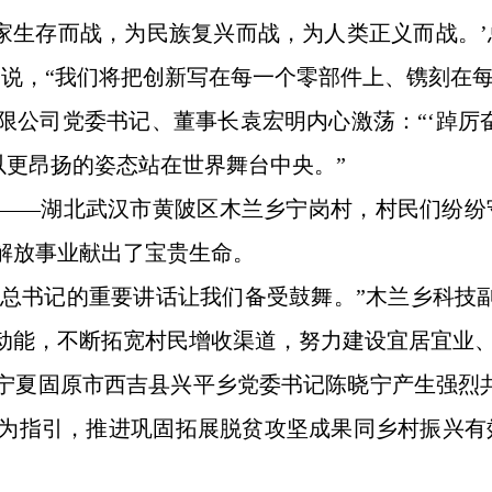
国家生存而战，为民族复兴而战，为人类正义而战。
军说，“我们将把创新写在每一个零部件上、镌刻在
限公司党委书记、董事长袁宏明内心激荡：“‘踔厉
以更昂扬的姿态站在世界舞台中央。”
——湖北武汉市黄陂区木兰乡宁岗村，村民们纷纷
解放事业献出了宝贵生命。
近平总书记的重要讲话让我们备受鼓舞。”木兰乡科技
动能，不断拓宽村民增收渠道，努力建设宜居宜业、
宁夏固原市西吉县兴平乡党委书记陈晓宁产生强烈
为指引，推进巩固拓展脱贫攻坚成果同乡村振兴有