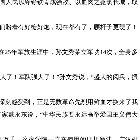
中国人民以铮铮铁骨战强敌、以血肉之躯筑长城，取
我们盼着有好枪好炮，现在都有了，腰杆子更硬了！
在25年军旅生涯中，孙文秀荣立军功14次，全身多
大了！军队强大了！”孙文秀说，“盛大的阅兵，振
我深刻感受到，正是无数革命先烈用鲜血才换来了我
专家戴永东说，“中华民族要永远高举爱国主义伟大
慨万千。这家学院一直在使用的四川新津、广汉机