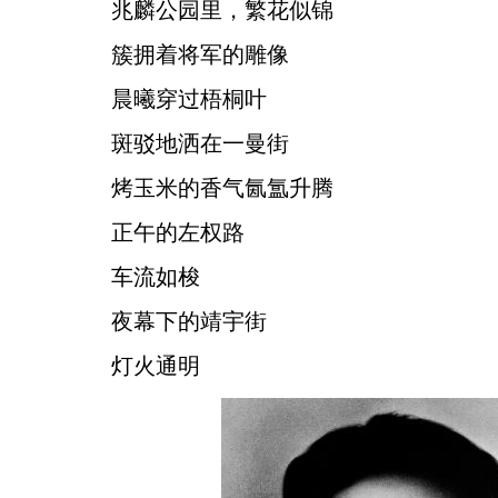
兆麟公园里，繁花似锦
簇拥着将军的雕像
晨曦穿过梧桐叶
斑驳地洒在一曼街
烤玉米的香气氤氲升腾
正午的左权路
车流如梭
夜幕下的靖宇街
灯火通明