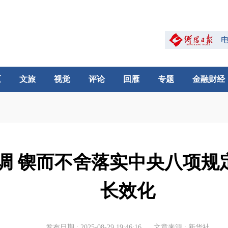
区
文旅
视觉
评论
回雁
专题
金融财经
调 锲而不舍落实中央八项规
长效化
发布日期 : 2025-08-29 19:46:16
文章来源 : 新华社