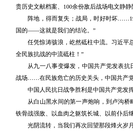
贵历史文献档案、100余份敌后战场电文静
阵地，得而复失；战局，时好时坏……1
国的——这就是我们的结论。”
任凭惊涛骇浪，屹然砥柱中流。习近平
全民族抗战的中流砥柱！”
从九一八事变爆发，中国共产党发表抗
战场……在民族危亡的历史关头，中国共产
中国人民抗日战争胜利是中国共产党发
从白山黑水间的第一声炮响，到卢沟桥
铁骨战强敌、以血肉之躯筑长城、以前仆后
光阴流转，当我们再次回望那段烽火岁