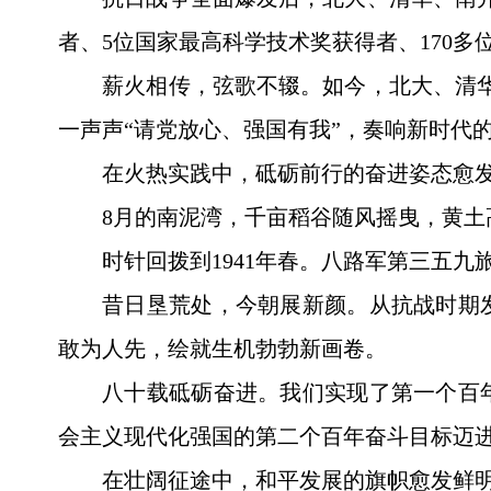
者、5位国家最高科学技术奖获得者、170
薪火相传，弦歌不辍。如今，北大、清
一声声“请党放心、强国有我”，奏响新时代
在火热实践中，砥砺前行的奋进姿态愈
8月的南泥湾，千亩稻谷随风摇曳，黄土
时针回拨到1941年春。八路军第三五九
昔日垦荒处，今朝展新颜。从抗战时期
敢为人先，绘就生机勃勃新画卷。
八十载砥砺奋进。我们实现了第一个百
会主义现代化强国的第二个百年奋斗目标迈
在壮阔征途中，和平发展的旗帜愈发鲜