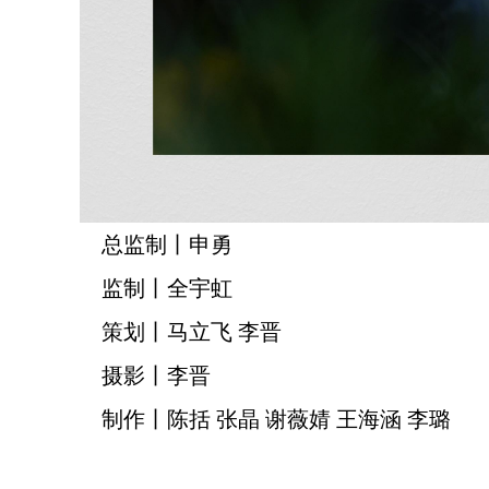
总监制丨申勇
监制丨全宇虹
策划丨马立飞 李晋
摄影丨李晋
制作丨陈括 张晶 谢薇婧 王海涵 李璐