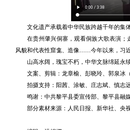
文化遗产承载着中华民族跨越千年的集
在贵州肇兴侗寨，观看侗族大歌表演；
风貌和代表性窟龛、造像……今年以来，习
山高水阔，瑰宝不朽，中华文脉绵延永续
文案、剪辑：龙章榆、彭晓玲、郭泉冰
拍摄支持：阳茜、涂敏、庄志斌、慎志
鸣谢：中共黎平县委宣传部、黎平县融
部分素材来源：人民日报、新华社、央