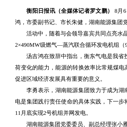
衡阳日报讯（全媒体记者罗文鹏）
8月
鸿，市委副书记、市长朱健，湖南能源集团
活动中，随着与会领导嘉宾共同点亮水晶
2×490MW级燃气—蒸汽联合循环发电机组（
汤吉鸿在致辞中指出，衡东气电是我省
荷变化的能力，能源的转换效率比常规煤电
促进区域经济发展具有重要的意义。
李勇表示，湖南能源集团致力于成为湖
电是集团践行责任使命的具体实践，下一步
11月底实现2号机组并网发电。
湖南能源集团党委委员、副总经理张小