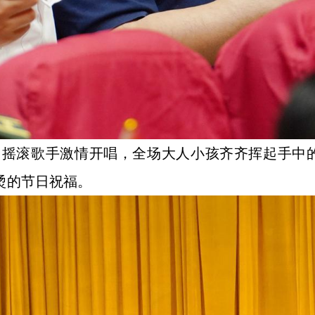
。摇滚歌手激情开唱，全场大人小孩齐齐挥起手中
烫的节日祝福。