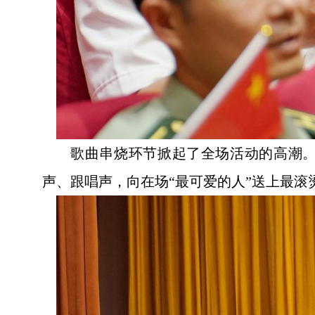
歌曲串烧环节掀起了全场活动的高潮
声、跟唱声，向在场“最可爱的人”送上最滚