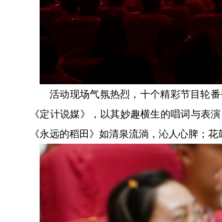
活动现场气氛热烈，十个精彩节目轮番
《定计说媒》，以其妙趣横生的唱词与表演
《永远的稻田》如清泉流淌，沁人心脾；花