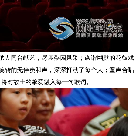
承人同台献艺，尽展梨园风采；诙谐幽默的花鼓戏
婉转的无伴奏和声，深深打动了每个人；童声合唱
，将对故土的挚爱融入每一句歌词。