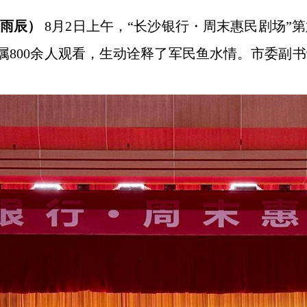
柳雨辰）
8月2日上午，“长沙银行・周末惠民剧场
属800余人观看，生动诠释了军民鱼水情。市委副