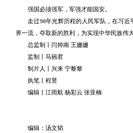
强国必须强军，军强才能国安。
走过98年光辉历程的人民军队，在习
界一流，夺取新的胜利，为实现中华民族伟
总监制丨闫帅南 王姗姗
监制丨马丽君
制片人丨兴来 宁黎黎
执笔丨程昱
编辑丨江雨航 杨彩云 张亚楠
编辑：汤文韬