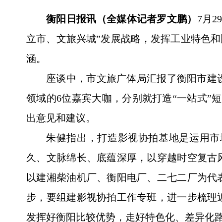
衡阳日报讯（全媒体记者罗文鹏）
7月
立市、文旅兴城”发展战略，发挥工业特色和
涵。
座谈中，市文旅广体局汇报了衡阳市建
领域的6位嘉宾大咖，分别就打造“一站式”
出意见和建议。
朱健指出，打造影视协拍基地是运用市
久、文脉绵长、底蕴深厚，以穿越时空复古风
以建湘柴油机厂、衡阳电厂、二七二厂为代
步，要组建影视协拍工作专班，进一步梳理
发挥好衡阳比较优势，走好特色化、差异化