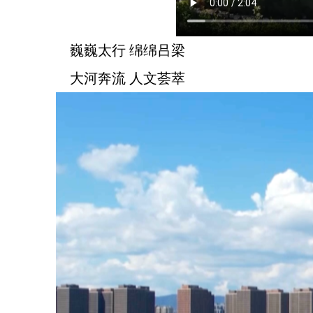
巍巍太行 绵绵吕梁
大河奔流 人文荟萃