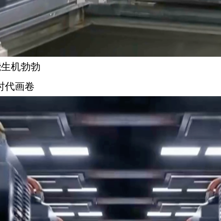
能生机勃勃
时代画卷