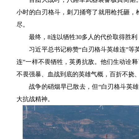
小时的白刃格斗，刺刀捅弯了就用枪托砸，
尽。
最终，8连以牺牲30多人的代价取得胜
习近平总书记称赞“白刃格斗英雄连”等
连”一样不畏牺牲，英勇抗敌。他们生动诠
不畏强暴、血战到底的英雄气概，百折不挠
战争的硝烟早已散去，但“白刃格斗英
大抗战精神。