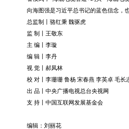
向海图强是习近平总书记的蓝色信念，
总监制丨骆红秉 魏驱虎
监 制丨王敬东
主 编丨李璇
编 辑丨李丹
视 觉丨郝凤林
校 对丨李珊珊 鲁杨 宋春燕 李英卓 毛长
出 品丨中央广播电视总台央视网
支 持丨中国互联网发展基金会
编辑：刘丽花