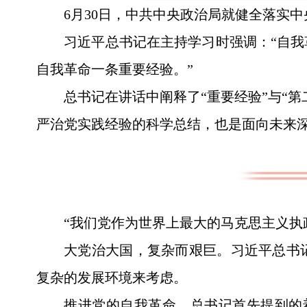
6月30日，中共中央政治局就健全落实
习近平总书记在主持学习时强调：“自
自我革命一条重要经验。”
总书记在讲话中阐释了“重要经验”与“
严治党实践经验的科学总结，也是面向未来
“我们党作为世界上最大的马克思主义执
大党治大国，复杂而艰巨。习近平总书
复杂的发展环境来考虑。
推进党的自我革命，总书记首先提到的