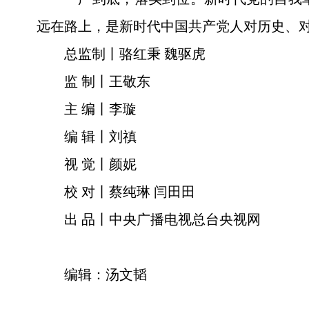
远在路上，是新时代中国共产党人对历史、
总监制丨骆红秉 魏驱虎
监 制丨王敬东
主 编丨李璇
编 辑丨刘禛
视 觉丨颜妮
校 对丨蔡纯琳 闫田田
出 品丨中央广播电视总台央视网
编辑：汤文韬