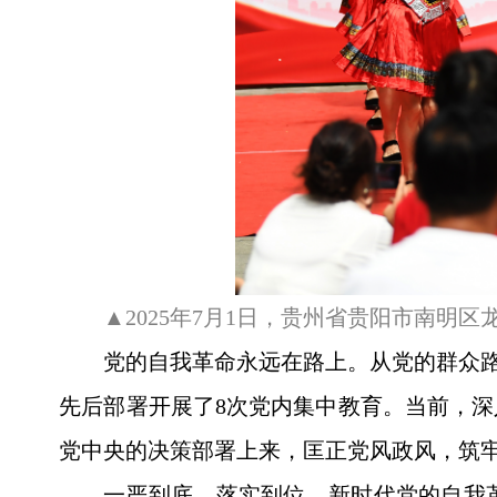
▲2025年7月1日，贵州省贵阳市南明
党的自我革命永远在路上。从党的群众路
先后部署开展了8次党内集中教育。当前，
党中央的决策部署上来，匡正党风政风，筑
一严到底，落实到位。新时代党的自我