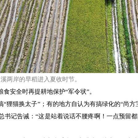
六曲溪两岸的早稻进入夏收时节。
粮食安全时再提耕地保护“军令状”。
搞“狸猫换太子”；有的地方自认为有搞绿化的“尚方
。总书记告诫：“这是站着说话不腰疼啊！一点预留