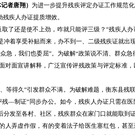
体记者唐翔）
为进一步提升残疾评定办证工作规范化
动残疾人办证提质增效。
板取了还是使不上劲，咋就只能评三级？”残疾人
是冲着享受补贴而来，办不到一、二级残疾证就出
群众急，我们也委屈”。为破解“政策说不清、群众急
册并面对面宣讲解释，广泛宣传评残政策与评定标准
准、等得久”引发群众不满。为破解难题，衡东县残
评残—制证”同步办公。如今，残疾人办证只需在
后分发至各村、社区，残疾群众在家门口就能取到证
的人弄虚作假，有的变着法子给医生塞红包，甚至