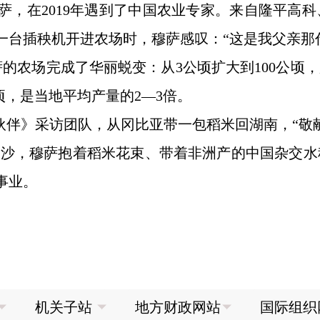
萨，在2019年遇到了中国农业专家。来自隆平高科
一台插秧机开进农场时，穆萨感叹：“这是我父亲那
的农场完成了华丽蜕变：从3公顷扩大到100公顷，
顷，是当地平均产量的2—3倍。
友·伙伴》采访团队，从冈比亚带一包稻米回湖南，“敬
到长沙，穆萨抱着稻米花束、带着非洲产的中国杂交
事业。