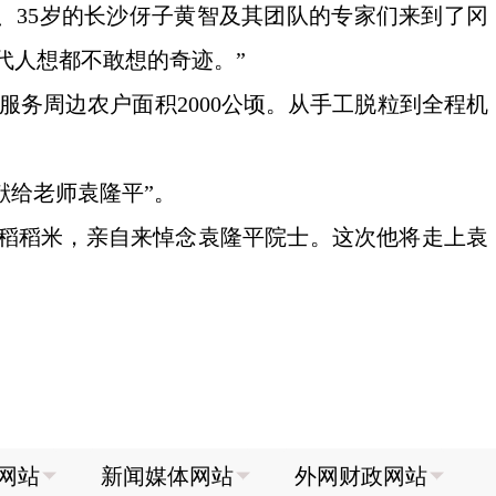
、35岁的长沙伢子黄智及其团队的专家们来到了冈
代人想都不敢想的奇迹。”
服务周边农户面积2000公顷。从手工脱粒到全程机
献给老师袁隆平”。
水稻稻米，亲自来悼念袁隆平院士。这次他将走上袁