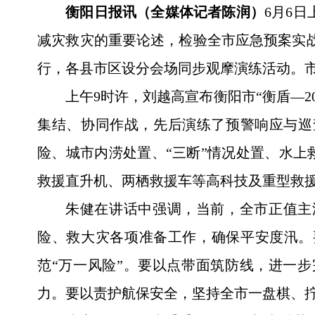
衡阳日报讯（全媒体记者陈润）
6月6
减灾救灾的重要论述，检验全市应急预案实战
行，各县市区设分会场同步观摩演练活动。
上午9时许，刘越高宣布衡阳市“衡盾—
集结、协同作战，先后演练了预警响应与巡
险、城市内涝处置、“三断”情况处置、水上
救援直升机、两栖救援车等高科技及重型救
朱健在讲话中强调，当前，全市正值主
险、救大灾各项准备工作，确保平安度汛。
范“万一风险”。要以点带面筑防线，进一
力。要以责护航保安全，坚持全市一盘棋、拧