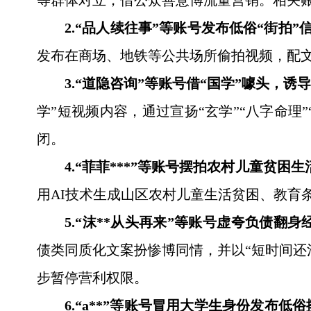
等群体对立，借公众善意博流量营销。相关
2.“品人续往事”等账号发布低俗“街拍
发布在商场、地铁等公共场所偷拍视频，配文
3.“道隐咨询”等账号借“国学”噱头，
学”短视频内容，通过宣扬“玄学”“八字命理
闭。
4.“菲菲***”等账号摆拍农村儿童贫困
用AI技术生成山区农村儿童生活贫困、教育
5.“沫**从头再来”等账号虚夸负债翻
债类同质化文案扮惨博同情，并以“短时间还
步暂停营利权限。
6.“a**”等账号冒用大学生身份发布