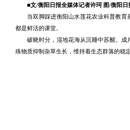
■文/衡阳日报全媒体记者许珂 图/衡阳
当双脚踩进衡阳山水莲花农业科普教育
都是鲜活的课堂。
破晓时分，湿地花海从沉睡中苏醒。成
殊物质抑制杂草生长，维持着生态群落的稳