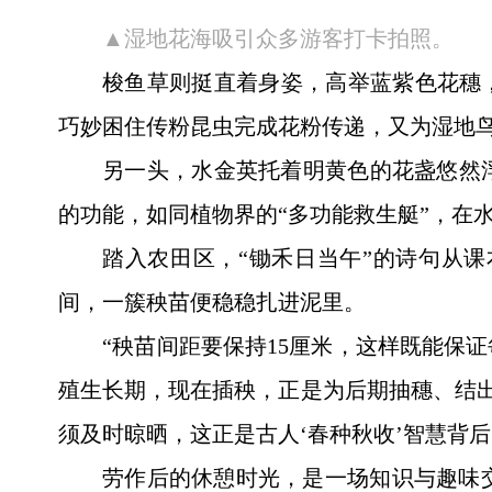
▲湿地花海吸引众多游客打卡拍照。
梭鱼草则挺直着身姿，高举蓝紫色花穗
巧妙困住传粉昆虫完成花粉传递，又为湿地鸟
另一头，水金英托着明黄色的花盏悠然
的功能，如同植物界的“多功能救生艇”，在
踏入农田区，“锄禾日当午”的诗句从
间，一簇秧苗便稳稳扎进泥里。
“秧苗间距要保持15厘米，这样既能保
殖生长期，现在插秧，正是为后期抽穗、结出
须及时晾晒，这正是古人‘春种秋收’智慧背后
劳作后的休憩时光，是一场知识与趣味交