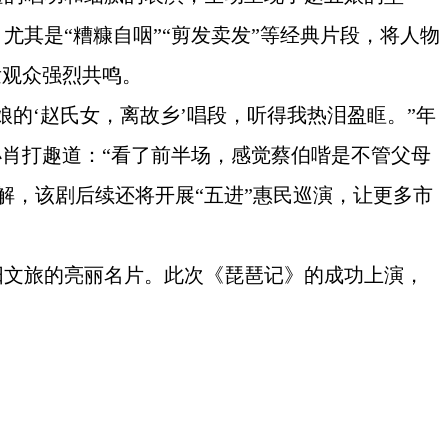
其是“糟糠自咽”“剪发卖发”等经典片段，将人物
发观众强烈共鸣。
的‘赵氏女，离故乡’唱段，听得我热泪盈眶。”年
小肖打趣道：“看了前半场，感觉蔡伯喈是不管父母
了解，该剧后续还将开展“五进”惠民巡演，让更多市
阳文旅的亮丽名片。此次《琵琶记》的成功上演，