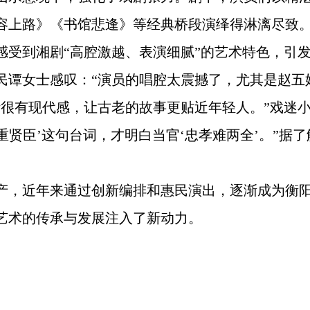
上路》《书馆悲逢》等经典桥段演绎得淋漓尽致。尤
感受到湘剧“高腔激越、表演细腻”的艺术特色，引
谭女士感叹：“演员的唱腔太震撼了，尤其是赵五娘
计很有现代感，让古老的故事更贴近年轻人。”戏迷
重贤臣’这句台词，才明白当官‘忠孝难两全’。”据
产，近年来通过创新编排和惠民演出，逐渐成为衡
艺术的传承与发展注入了新动力。