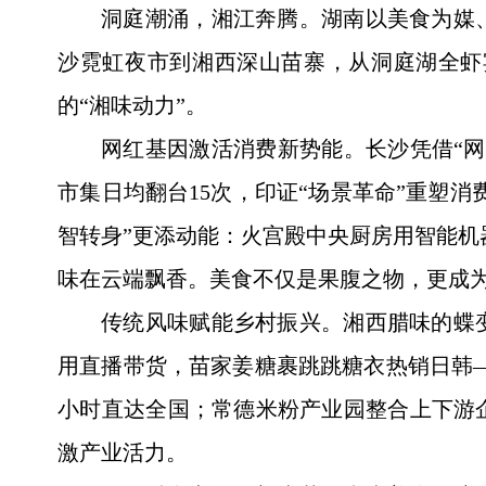
洞庭潮涌，湘江奔腾。湖南以美食为媒
沙霓虹夜市到湘西深山苗寨，从洞庭湖全虾
的“湘味动力”。
网红基因激活消费新势能。长沙凭借“
市集日均翻台15次，印证“场景革命”重塑
智转身”更添动能：火宫殿中央厨房用智能机
味在云端飘香。美食不仅是果腹之物，更成
传统风味赋能乡村振兴。湘西腊味的蝶
用直播带货，苗家姜糖裹跳跳糖衣热销日韩—
小时直达全国；常德米粉产业园整合上下游
激产业活力。