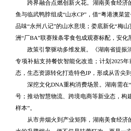
跨界融合点燃创新火花。湖南美食经济
鱼与临武鸭脖组成“山水CP”，借“粤港澳菜
品味“永州八记”的山水意境；娄底新化“梅山
洲“厂BA”联赛辣条零食包成观赛标配，安化
政策引擎驱动多维发展。《湖南省提振消
专项补贴支持餐饮智能化改造；计划2025
态，生态资源转化打造特色IP，形成从舌尖
深挖文化DNA重构消费场景。湖南需在
号；推动智慧物流、跨境电商等新业态，构
样本”。
从市井烟火到产业矩阵，湖南美食经济